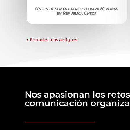
Un fin de semana perfecto para Herlings
en República Checa
« Entradas más antiguas
Nos apasionan los retos
comunicación organizac