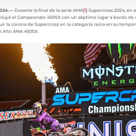
2024.—
Durante la final de la serie AMA
[1]
Supercross 2024, en el
cluyó el Campeonato 450SX con un séptimo lugar a bordo de 
uir la corona de Supercross en la categoría reina en su tempo
el Año AMA 450SX.