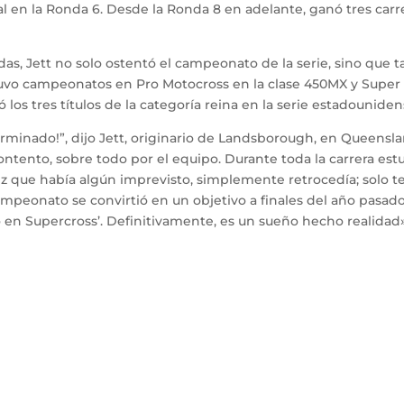
l en la Ronda 6. Desde la Ronda 8 en adelante, ganó tres carrer
ondas, Jett no solo ostentó el campeonato de la serie, sino que
uvo campeonatos en Pro Motocross en la clase 450MX y Super 
los tres títulos de la categoría reina en la serie estadounide
erminado!”,
dijo Jett, originario de Landsborough, en Queenslan
contento, sobre todo por el equipo. Durante toda la carrera es
z que había algún imprevisto, simplemente retrocedía; solo t
eonato se convirtió en un objetivo a finales del año pasado, 
o en Supercross’. Definitivamente, es un sueño hecho realidad»