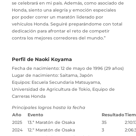
se celebrará en mi país. Además, como asociado de
Honda, siento una alegría y emoción especiales
por poder correr un maratón liderado por
vehículos Honda. Seguiré preparándome con total
dedicación para afrontar el reto de competir
contra los mejores corredores del mundo.”
Perfil de Naoki Koyama
Fecha de nacimiento: 12 de mayo de 1996 (29 años)
Lugar de nacimiento: Saitama, Japón
Equipos: Escuela Secundaria Matsuyama,
Universidad de Agricultura de Tokio, Equipo de
Carreras Honda
Principales logros hasta la fecha
Año
Evento
Resultado
Tie
2025
13.ª Maratón de Osaka
35
2:10:1
2024
12.º Maratón de Osaka
3
2:06: