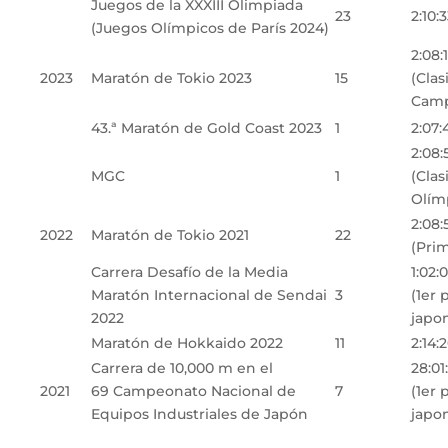
Juegos de la XXXIII Olimpiada
23
2:10:
(Juegos Olímpicos de París 2024)
2:08:
2023
Maratón de Tokio 2023
15
(Clas
Camp
43.ª Maratón de Gold Coast 2023
1
2:07:
2:08:
MGC
1
(Clas
Olím
2:08:
2022
Maratón de Tokio 2021
22
(Pri
Carrera Desafío de la Media
1:02:
Maratón Internacional de Sendai
3
(1er 
2022
japo
Maratón de Hokkaido 2022
11
2:14:
Carrera de 10,000 m en el
28:01
2021
69 Campeonato Nacional de
7
(1er 
Equipos Industriales de Japón
japo