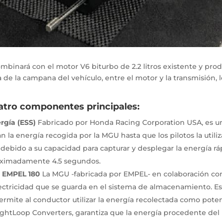
binará con el motor V6 biturbo de 2.2 litros existente y produ
 de la campana del vehículo, entre el motor y la transmisión, l
atro componentes principales:
rgía (ESS)
Fabricado por Honda Racing Corporation USA, es un
la energía recogida por la MGU hasta que los pilotos la utiliz
 debido a su capacidad para capturar y desplegar la energía 
ximadamente 4.5 segundos.
: EMPEL 180
La MGU -fabricada por EMPEL- en colaboración con
electricidad que se guarda en el sistema de almacenamiento. Es
ermite al conductor utilizar la energía recolectada como poten
ightLoop Converters, garantiza que la energía procedente del