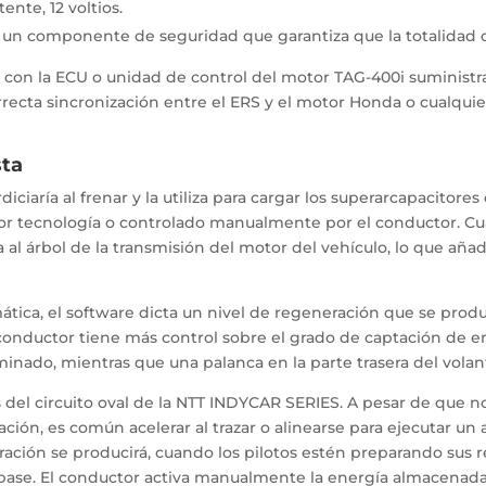
ente, 12 voltios.
 un componente de seguridad que garantiza que la totalidad de
on la ECU o unidad de control del motor TAG-400i suministra
orrecta sincronización entre el ERS y el motor Honda o cualqui
sta
iciaría al frenar y la utiliza para cargar los superarcapacitores
r tecnología o controlado manualmente por el conductor. Cu
 al árbol de la transmisión del motor del vehículo, lo que aña
ica, el software dicta un nivel de regeneración que se produc
onductor tiene más control sobre el grado de captación de ene
inado, mientras que una palanca en la parte trasera del vola
s del circuito oval de la NTT INDYCAR SERIES. A pesar de que no
cación, es común acelerar al trazar o alinearse para ejecutar u
eneración se producirá, cuando los pilotos estén preparando sus
ase. El conductor activa manualmente la energía almacenada