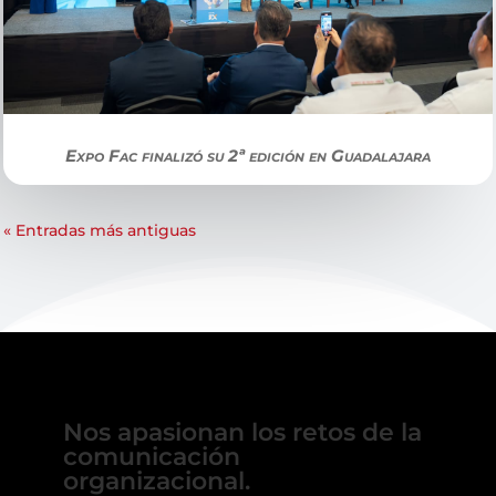
Expo Fac finalizó su 2ª edición en Guadalajara
« Entradas más antiguas
Nos apasionan los retos de la
comunicación
organizacional.