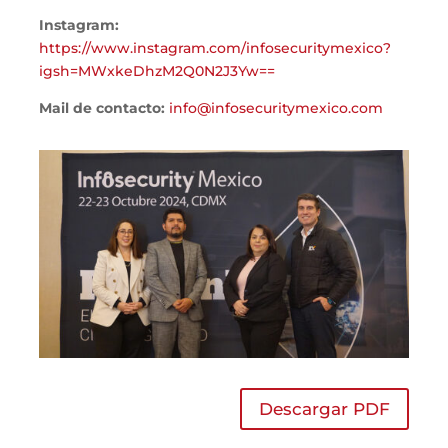
Instagram:
https://www.instagram.com/infosecuritymexico?
igsh=MWxkeDhzM2Q0N2J3Yw==
Mail de contacto:
info@infosecuritymexico.com
Descargar PDF