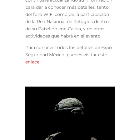
continuará actualizando su información
para dar a conocer más detalles, tanto
del foro WIF, como de la participación
de la Red Nacional de Refugios dentro
de su Pabellón con Causa, y de otras
actividades que habrá en el evento.
Para conocer todos los detalles de Expo
Seguridad México, puedes visitar este
enlace.