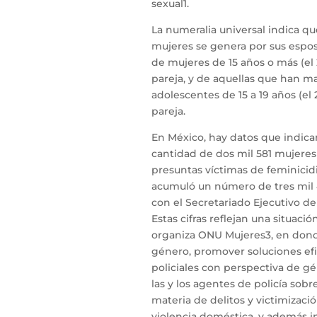
sexual1.
La numeralia universal indica que
mujeres se genera por sus esposo
de mujeres de 15 años o más (el
pareja, y de aquellas que han ma
adolescentes de 15 a 19 años (el 
pareja.
En México, hay datos que indican
cantidad de dos mil 581 mujeres
presuntas víctimas de feminicid
acumuló un número de tres mil
con el Secretariado Ejecutivo de
Estas cifras reflejan una situac
organiza ONU Mujeres3, en dond
género, promover soluciones efic
policiales con perspectiva de ge
las y los agentes de policía so
materia de delitos y victimizacio
violencia doméstica, y además 