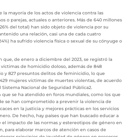
 la mayoría de los actos de violencia contra las
s o parejas, actuales o anteriores. Más de 640 millones
 26% del total) han sido objeto de violencia por su
ntenido una relación, casi una de cada cuatro
24%) ha sufrido violencia física o sexual de su cónyuge o
 que, de enero a diciembre del 2023, se registró la
 víctimas de homicidio doloso, además de 848
io y 827 presuntos delitos de feminicidio, lo que
 429 mujeres víctimas de muertes violentas, de acuerdo
l Sistema Nacional de Seguridad Pública2.
ión que se ha atendido en foros mundiales, como los que
e se han comprometido a prevenir la violencia de
aces en la justicia y mejores prácticas en los servicios
́nero. De hecho, hay países que han buscado educar a
bre el impacto de las normas y estereotipos de género en
́n, para elaborar marcos de atención en casos de
integrar principios de igualdad de género en procesos