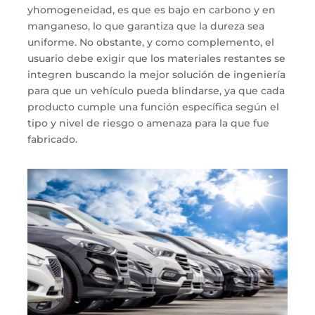
y
homog
e
ne
idad
,
es
que es
bajo en carbono y en
ma
nganeso
,
lo
que
garantiza que la dureza sea
uniforme
. N
o
obstante,
y
como complemento, el
usuario debe exigir que los materiales
restantes
se
integren buscando la mejor solución de ingeniería
para que un vehículo pueda blindarse
,
ya que c
ada
producto cumple una función específica según el
tipo y nivel de riesgo o amenaza para la que fue
fabricado
.