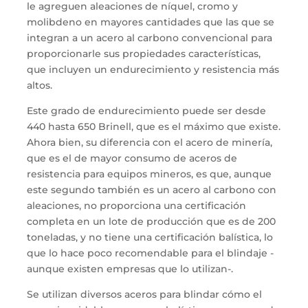
le agreguen
aleaciones de
n
í
quel, cr
o
mo y
moli
b
deno en mayores cantidades que
las que se
integran a
un acero al carbono convencional
para
proporcionarle
sus
propiedades
características
,
que incluyen
un
endurecimiento y resistencia más
alt
os
.
Este grado de endurecimiento puede ser desde
440 hasta 650 Brinel
l
,
que es el máximo que existe.
Ahora bien, s
u d
i
ferencia con el acero de minería
,
que es el de mayor consumo de aceros de
resistencia para equipos mineros, es
que,
aunque
este segundo también es un acero al carbono con
alea
c
iones, no proporciona una certificación
completa en un lote de producción que es de 200
toneladas
,
y no tiene una certificación balística
, lo
que lo hace poco recomendable para el blindaje -
aunque existen empresas que lo utilizan-.
Se utilizan diversos aceros para blindar cómo el