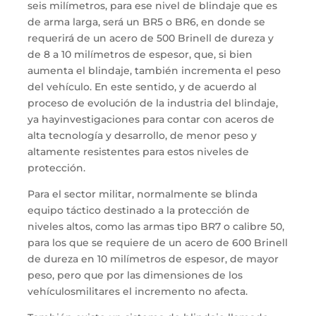
seis
milímetros, para ese nivel de blindaje que es
de arma larga
,
será un
BR5
o
BR
6
,
en donde
se
requerir
á
de un acero de 500
B
rinel
l
de dureza y
de 8 a 10 milímetros de espesor,
que,
si bien
aumenta el blindaje, también
incrementa
el peso
del vehículo
. En este sentido
,
y de acuerdo al
proceso de evolución de la industria
del blindaje
,
ya
hay
investigaciones para
contar con
aceros de
alta tecnología y desarrollo
, de menor peso y
altamente
resistentes
para es
t
os niveles de
protección
.
Para el sector
militar
,
normalmente se blinda
equipo táctico destinado a
la
protección de
niveles altos
,
como
las armas tipo
BR7 o calibre 50
,
para los que se
requiere
de
un acero de 600 Brinel
l
de dureza en 10 milímetros de espesor
,
de mayor
peso, pero
que por las dimensiones de
los
vehículos
militar
es
el incremento no afecta
.