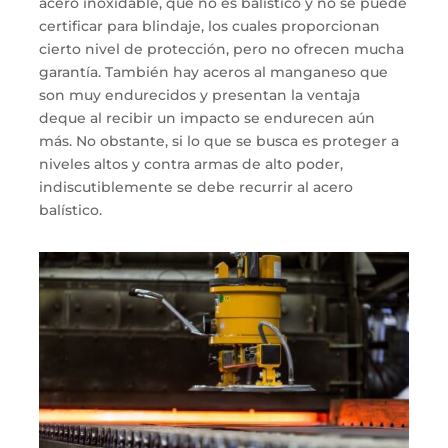
acero inoxidable
,
que no es balístico y no se puede
certificar para blindaje,
los cuales
proporciona
n
cierto nivel de protección
,
pero
no ofrece
n
mucha
garant
í
a. También hay aceros al mangane
s
o que
son muy endurecidos y
presentan la
ventaja
de
que al recibir
un
impacto se endurecen aún
más. No obstante, si lo que se busca es
proteger a
niveles altos y contra armas de alto poder,
indiscutiblemente se debe recurrir al
acero
bal
í
stico
.