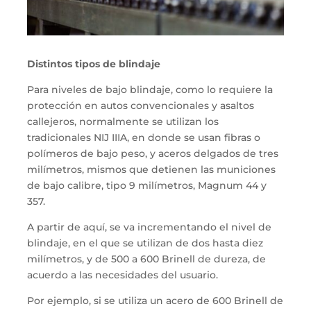
Distintos
tipos
de blindaje
P
ara niveles de bajo blindaje,
como lo
requiere
la
pro
tección
en autos convencionales y asaltos
callejeros, normalmente se utiliza
n
los
tradicionales NIJ
III
A
,
en donde se
usan
fibras o
polímeros de bajo peso
,
y aceros delgados de
tres
milímetros, mismos que
detienen las municiones
de bajo
calibre
, tipo
9 milímetros, Magnum 44
y
357.
A partir de aquí, se va incrementando el nivel de
blindaje
,
en el que se utiliza
n
de
dos
hasta diez
milímetros
,
y
de 500 a 600 Brinel
l
de dureza,
d
e
acuerdo a la
s
necesidad
es
del
usuario
.
Por ejemplo
,
si
se
utiliza un acero de 600
Brinell
de