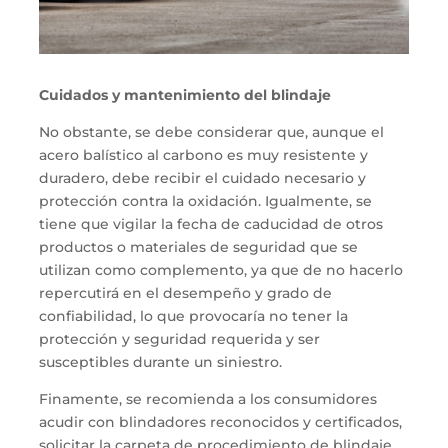
Cuidados y mantenimiento del blindaje
No obstante,
se debe considerar
que,
aunque
el
acero balístico al carbono
es muy resistente y
duradero,
debe
recib
ir
el cuidado necesario
y
protección
contra la
oxidación
. Igualmente, se
tiene que
vigilar
la fecha de
caducidad de
otros
productos
o materiales
de seguridad
que se
utilizan
como complemento
,
ya que de no hacerlo
repercutirá en el desempeño y
grado de
confiabilidad
, lo que provocaría no tener la
protección y seguridad requerida y ser
susceptible
s
durante un siniestro.
Finamente,
se recomienda
a los consumidores
acudir con blindadores reconocidos y certificados,
solicitar la carpeta de procedimiento de blindaje