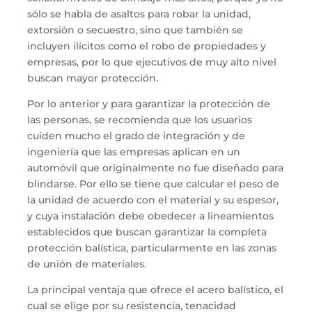
sólo
se
habla
de asaltos
para robar la unidad,
extorsión o secuestro, sino que
también
se
incluyen
ilícitos como
el robo de propiedades
y
empresas
, por lo que
ejecutivos
de muy alto nivel
buscan mayor
protección
.
Por lo anterio
r
y
para
garantizar la protección de
las personas,
se recomienda que
l
os usuarios
cuiden mucho
el grado de integración y de
ingeniería que las empresas aplican en un
autom
ó
vil que
originalmente
no fue diseñado para
blindarse.
Por ello se tiene que
calcular el peso de
la unidad
de acuerdo con el
material y
su
espesor
,
y
cuya instalaci
ó
n debe obedecer a lineamientos
establecidos que buscan garantizar la completa
protecci
ó
n bal
í
stica, particularmente en las zonas
de uni
ón
de material
es
.
La principal
ventaja que ofrece el acero balístico, el
cual se elige por su resistencia
,
tenacidad