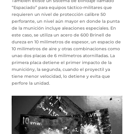
También
existe un sistema de blindaje llamado
“
Espaciado
”
para equipos
táctico-militares
que
requieren un nivel de protección calibre 50
perforante, un nivel
aún
mayor
en
donde la punta
de la munición
incluye
aleaciones especiales. En
este caso
,
se utiliza un acero de 600 Brinel
l
de
dureza en 10 milímetros de espesor, un espacio de
10 milímetros de aire y otras combinaciones como
una
o
dos
placas de 6 milímetros atornilladas
. La
primera placa detiene
el primer impacto de la
munición
y
,
la segunda
, cuando el proyectil ya
tiene
menor velocidad
,
l
o
detiene y evita
que
perfore la unidad.