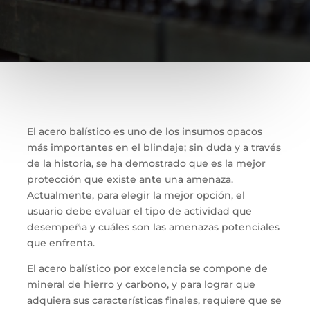
El acero
b
al
í
stico es uno de los insumos opacos
más importantes en el blindaje; sin duda y a través
de la historia, se ha demostrado que es la mejor
protección que existe ante una amenaza.
Actualmente,
p
ara elegir la mejor opción, el
usuario debe evaluar el tipo de actividad que
desempeña y cuáles son las amenazas
potenciales
que enfrenta.
El
acero balístico por
excelencia
se compone de
mineral de hierro y carbono
,
y
para lograr
que
adquiera
su
s
característica
s
finales
,
requiere que se