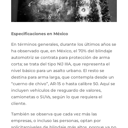
Especificaciones en México
En t
é
rminos generales,
durante los últimos años se
ha observado que
,
en México,
el 70% del blindaje
automotriz
se
contrata para
protección de arma
corta
;
se trata del tipo
NIJ
IIIA,
que representa el
nivel básico para un asalto
urbano
.
El resto
se
destina para
arma larga
,
que
contempla
desde un
“cuerno de chivo”, AR-15 o
hasta
calibre 50. Aquí se
incluyen vehículos de resguardo de valores,
camionetas o SUVs,
según
lo
que requiera
el
cliente
.
También se observa que
cada vez más
las
empresas
,
o
incluso
las
personas
,
optan por
solicitar
niveles de blindaje
más
altos
,
porque ya no