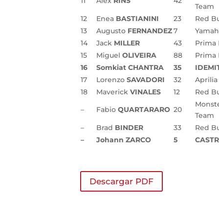
11
Alex
RINS
42
Team
12
Enea
BASTIANINI
23
Red Bu
13
Augusto
FERNANDEZ
7
Yamaha
14
Jack
MILLER
43
Prima
15
Miguel
OLIVEIRA
88
Prima
16
Somkiat CHANTRA
35
IDEMI
17
Lorenzo
SAVADORI
32
Aprili
18
Maverick
VINALES
12
Red Bu
Monst
–
Fabio
QUARTARARO
20
Team
–
Brad
BINDER
33
Red Bu
–
Johann ZARCO
5
CASTR
Descargar PDF