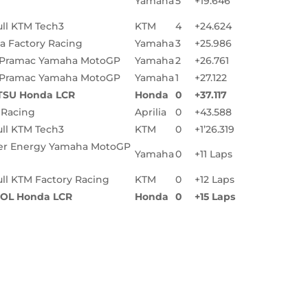
Yamaha
5
+19.646
ll KTM Tech3
KTM
4
+24.624
 Factory Racing
Yamaha
3
+25.986
 Pramac Yamaha MotoGP
Yamaha
2
+26.761
 Pramac Yamaha MotoGP
Yamaha
1
+27.122
TSU Honda LCR
Honda
0
+37.117
a Racing
Aprilia
0
+43.588
ll KTM Tech3
KTM
0
+1’26.319
er Energy Yamaha MotoGP
Yamaha
0
+11 Laps
ll KTM Factory Racing
KTM
0
+12 Laps
OL Honda LCR
Honda
0
+15 Laps