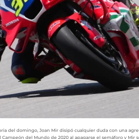
uforia del domingo, Joan Mir disipó cualquier duda con una a
 el Campeón del Mundo de 2020 al apagarse el semáforo y Mir se