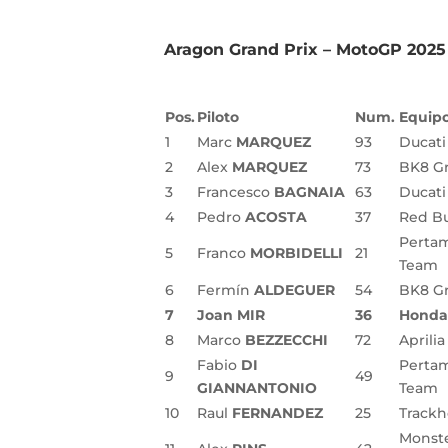
Aragon Grand Prix – MotoGP 2025
Pos.
Piloto
Num.
Equip
1
Marc
MARQUEZ
93
Ducati
2
Alex
MARQUEZ
73
BK8 Gr
3
Francesco
BAGNAIA
63
Ducati
4
Pedro
ACOSTA
37
Red Bu
Pertam
5
Franco
MORBIDELLI
21
Team
6
Fermín
ALDEGUER
54
BK8 Gr
7
Joan MIR
36
Honda 
8
Marco
BEZZECCHI
72
Aprili
Fabio
DI
Pertam
9
49
GIANNANTONIO
Team
10
Raul
FERNANDEZ
25
Track
Monst