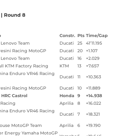
 | Round 8
o
Constr.
Pts
Time/Gap
 Lenovo Team
Ducati
25
41’11.195
esini Racing MotoGP
Ducati
20
+1.107
 Lenovo Team
Ducati
16
+2.029
ll KTM Factory Racing
KTM
13
+7.657
ina Enduro VR46 Racing
Ducati
11
+10.363
esini Racing MotoGP
Ducati
10
+11.889
HRC Castrol
Honda
9
+14.938
a Racing
Aprilia
8
+16.022
ina Enduro VR46 Racing
Ducati
7
+18.321
house MotoGP Team
Aprilia
6
+19.190
er Energy Yamaha MotoGP