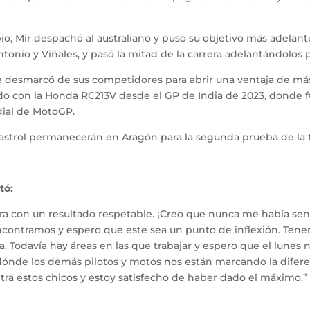
io, Mir despachó al australiano y puso su objetivo más adelant
onio y Viñales, y pasó la mitad de la carrera adelantándolos 
 desmarcó de sus competidores para abrir una ventaja de más
ado con la Honda RC213V desde el GP de India de 2023, donde fu
ial de MotoGP.
 Castrol permanecerán en Aragón para la segunda prueba de la
tó:
a con un resultado respetable. ¡Creo que nunca me había sent
encontramos y espero que este sea un punto de inflexión. Ten
. Todavía hay áreas en las que trabajar y espero que el lunes 
de los demás pilotos y motos nos están marcando la diferenci
tra estos chicos y estoy satisfecho de haber dado el máximo.”