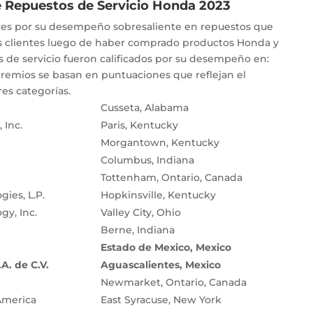
 Repuestos de Servicio Honda 2023
es por su desempeño sobresaliente en repuestos que
os clientes luego de haber comprado productos Honda y
s de servicio fueron calificados por su desempeño en:
premios se basan en puntuaciones que reflejan el
s categorías.
Cusseta, Alabama
 Inc.
Paris, Kentucky
Morgantown, Kentucky
Columbus, Indiana
Tottenham, Ontario, Canada
ies, L.P.
Hopkinsville, Kentucky
gy, Inc.
Valley City, Ohio
Berne, Indiana
Estado de Mexico, Mexico
A. de C.V.
Aguascalientes, Mexico
Newmarket, Ontario, Canada
America
East Syracuse, New York