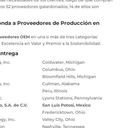
 las necesidades de los clientes, luego de que compran
os 52 proveedores galardonados, 14 de ellos son
onda a Proveedores de Producción en
veedores OEM
en una o más de tres categorías:
 Excelencia en Valor y Premio a la Sostenibilidad.
Entrega
 Inc.
Coldwater, Michigan
Columbus, Ohio
Bloomfield Hills, Michigan
 Inc.
Cullman, Alabama
Peru, Illinois
c.
Lyons Stations, Pennsylvania
 S.A. de C.V.
San Luis Potosi, Mexico
Fredericktown, Ohio
gy, Inc.
Valley City, Ohio
ion
Nashville, Tennessee