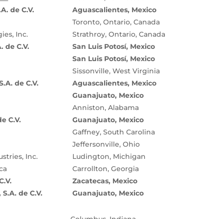
A. de C.V.
Aguascalientes, Mexico
Toronto, Ontario, Canada
es, Inc.
Strathroy, Ontario, Canada
. de C.V.
San Luis Potosí, Mexico
San Luis Potosí, Mexico
Sissonville, West Virginia
.A. de C.V.
Aguascalientes, Mexico
Guanajuato, Mexico
Anniston, Alabama
e C.V.
Guanajuato, Mexico
Gaffney, South Carolina
Jeffersonville, Ohio
tries, Inc.
Ludington, Michigan
ca
Carrollton, Georgia
C.V.
Zacatecas, Mexico
S.A. de C.V.
Guanajuato, Mexico