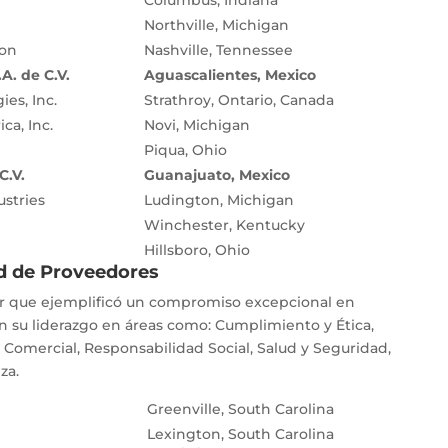
Columbus, Indiana
Northville, Michigan
ion
Nashville, Tennessee
A. de C.V.
Aguascalientes, Mexico
es, Inc.
Strathroy, Ontario, Canada
ca, Inc.
Novi, Michigan
Piqua, Ohio
C.V.
Guanajuato, Mexico
stries
Ludington, Michigan
Winchester, Kentucky
Hillsboro, Ohio
ad de Proveedores
r que ejemplificó un compromiso excepcional en
n su liderazgo en áreas como: Cumplimiento y Ética,
omercial, Responsabilidad Social, Salud y Seguridad,
za.
Greenville, South Carolina
Lexington, South Carolina