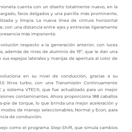
mioneta cuenta con un diseño totalmente nuevo, en la
largado, faros delgados y una parrilla más prominente,
izada y limpia. La nueva línea de cintura horizontal
e, con una distancia entre ejes y entrevías ligeramente
y presencia más imponente.
volución respecto a la generación anterior, con luces
das, además de rines de aluminio de 19”, que le dan una
sus espejos laterales y manijas de apertura al color de
oluciona en su nivel de conducción, gracias a su
 1.5 litros turbo, con una Transmisión Continuamente
HC y sistema VTEC®, que fue actualizado para un mejor
iones contaminantes. Ahora proporciona 188 caballos
as-pie de torque, lo que brinda una mejor aceleración y
 modos de manejo seleccionables, Normal y Econ, para
ncia de conducción.
anejo como el programa
Step-Shift
, que simula cambios