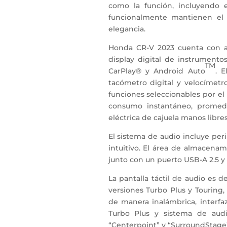
como la función, incluyendo e
funcionalmente mantienen el 
elegancia.
Honda CR-V 2023 cuenta con al
display digital de instrumento
TM
CarPlay® y Android Auto
. 
tacómetro digital y velocímetro
funciones seleccionables por e
consumo instantáneo, promedi
eléctrica de cajuela manos libres
El sistema de audio incluye per
intuitivo. El área de almacenam
junto con un puerto USB-A 2.5 y
La pantalla táctil de audio es d
versiones Turbo Plus y Tourin
de manera inalámbrica, interf
Turbo Plus y sistema de audi
“Centerpoint” y “SurroundStage”