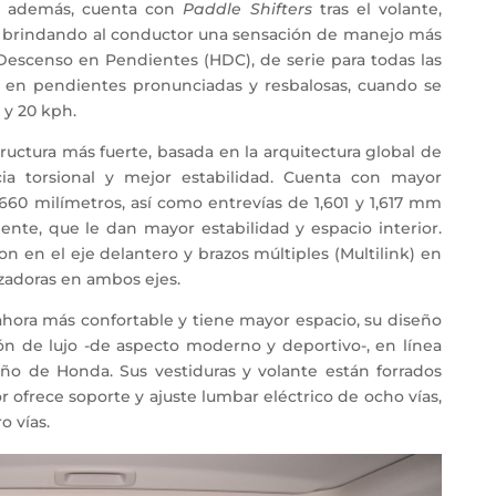
e; además, cuenta con
Paddle Shifters
tras el volante,
s, brindando al conductor una sensación de manejo más
Descenso en Pendientes (HDC), de serie para todas las
l en pendientes pronunciadas y resbalosas, cuando se
 y 20 kph.
ructura más fuerte, basada en la arquitectura global de
ia torsional y mejor estabilidad. Cuenta con mayor
,660 milímetros, así como entrevías de 1,601 y 1,617 mm
mente, que le dan mayor estabilidad y espacio interior.
n en el eje delantero y brazos múltiples (Multilink) en
lizadoras en ambos ejes.
 ahora más confortable y tiene mayor espacio, su diseño
ón de lujo -de aspecto moderno y deportivo-, en línea
ño de Honda. Sus vestiduras y volante están forrados
or ofrece soporte y ajuste lumbar eléctrico de ocho vías,
o vías.