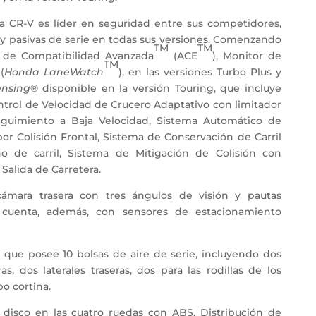
a CR-V es líder en seguridad entre sus competidores,
s y pasivas de serie en todas sus versiones. Comenzando
TM
TM
a de Compatibilidad Avanzada
(ACE
), Monitor de
TM
(
Honda LaneWatch
), en las versiones Turbo Plus y
nsing
® disponible en la versión Touring, que incluye
ontrol de Velocidad de Crucero Adaptativo con limitador
eguimiento a Baja Velocidad, Sistema Automático de
por Colisión Frontal, Sistema de Conservación de Carril
o de carril, Sistema de Mitigación de Colisión con
Salida de Carretera.
cámara trasera con tres ángulos de visión y pautas
g cuenta, además, con sensores de estacionamiento
 que posee 10 bolsas de aire de serie, incluyendo dos
ras, dos laterales traseras, dos para las rodillas de los
po cortina.
 disco en las cuatro ruedas con ABS, Distribución de