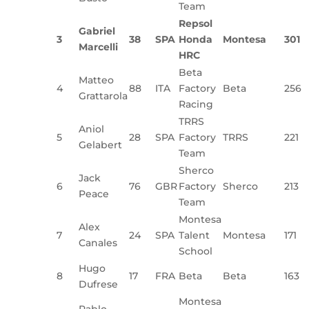
Team
Repsol
Gabriel
3
38
SPA
Honda
Montesa
301
Marcelli
HRC
Beta
Matteo
4
88
ITA
Factory
Beta
256
Grattarola
Racing
TRRS
Aniol
5
28
SPA
Factory
TRRS
221
Gelabert
Team
Sherco
Jack
6
76
GBR
Factory
Sherco
213
Peace
Team
Montesa
Alex
7
24
SPA
Talent
Montesa
171
Canales
School
Hugo
8
17
FRA
Beta
Beta
163
Dufrese
Montesa