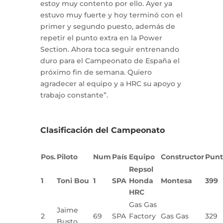
estoy muy contento por ello. Ayer ya
estuvo muy fuerte y hoy terminó con el
primer y segundo puesto, además de
repetir el punto extra en la Power
Section. Ahora toca seguir entrenando
duro para el Campeonato de España el
próximo fin de semana. Quiero
agradecer al equipo y a HRC su apoyo y
trabajo constante”.
Clasificación del Campeonato
Pos.
Piloto
Num
País
Equipo
Constructor
Punt
Repsol
1
Toni Bou
1
SPA
Honda
Montesa
399
HRC
Gas Gas
Jaime
2
69
SPA
Factory
Gas Gas
329
Busto