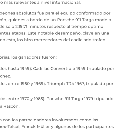
 más relevantes a nivel internacional.
ampeones absolutos fue para el equipo conformado por
cón, quienes a bordo de un Porsche 911 Targa modelo
de solo 2:19.71 minutos respecto al tiempo óptimo
erentes etapas. Este notable desempeño, clave en una
 esta, los hizo merecedores del codiciado trofeo
orías, los ganadores fueron:
dos hasta 1949): Cadillac Convertible 1949 tripulado por
nchez.
dos entre 1950 y 1969): Triumph TR4 1967, tripulado por
dos entre 1970 y 1985): Porsche 911 Targa 1979 tripulado
la Rascón.
 con los patrocinadores involucrados como las
ex-Telcel, Franck Müller y algunos de los participantes