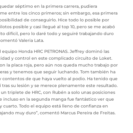
 quedar séptimo en la primera carrera, pudiera
rme entre los cinco primeros; sin embargo, esa primera
posibilidad de conseguirlo. Hice todo lo posible por
otos posible y casi llegué al top 10, pero se me acabó
o difícil, pero lo daré todo y seguiré trabajando duro
comentó Valeria Lata.
el equipo Honda HRC PETRONAS. Jeffrey dominó las
idad y control en este complicado circuito de Loket.
n la placa roja, pero aún nos queda mucho trabajo por
rreras y tenemos que seguir luchando. Tom también ha
 contentos de que haya vuelto al podio. Ha tenido que
 tras su lesión y se merece plenamente este resultado.
un triplete de HRC, con Rubén a solo unas posiciones
 e incluso en la segunda manga fue fantástico ver que
cuarto. Todo el equipo está lleno de confianza en
jando muy duro”, comentó Marcus Pereira de Freitas.