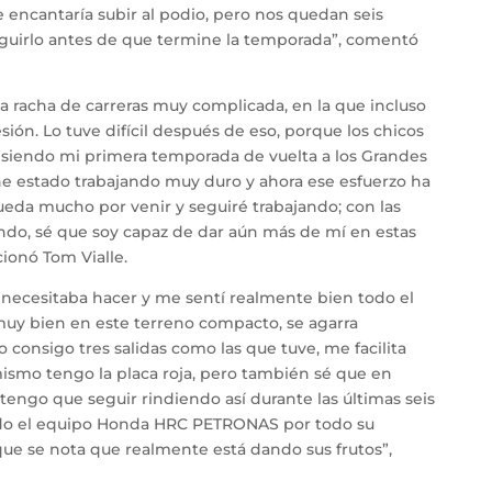
Me encantaría subir al podio, pero nos quedan seis
eguirlo antes de que termine la temporada”, comentó
una racha de carreras muy complicada, en la que incluso
ión. Lo tuve difícil después de eso, porque los chicos
 siendo mi primera temporada de vuelta a los Grandes
he estado trabajando muy duro y ahora ese esfuerzo ha
ueda mucho por venir y seguiré trabajando; con las
ndo, sé que soy capaz de dar aún más de mí en estas
ionó Tom Vialle.
e necesitaba hacer y me sentí realmente bien todo el
muy bien en este terreno compacto, se agarra
 consigo tres salidas como las que tuve, me facilita
ismo tengo la placa roja, pero también sé que en
 tengo que seguir rindiendo así durante las últimas seis
odo el equipo Honda HRC PETRONAS por todo su
que se nota que realmente está dando sus frutos”,